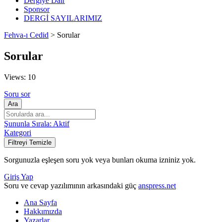
Dergiye Dair
Sponsor
DERGİ SAYILARIMIZ
Fehva-ı Cedid
>
Sorular
Sorular
Views: 10
Soru sor
Ara
Şununla Sırala:
Aktif
Kategori
Filtreyi Temizle
Sorgunuzla eşleşen soru yok veya bunları okuma izniniz yok.
Giriş Yap
Soru ve cevap yazılımının arkasındaki güç
anspress.net
Ana Sayfa
Hakkımızda
Yazarlar