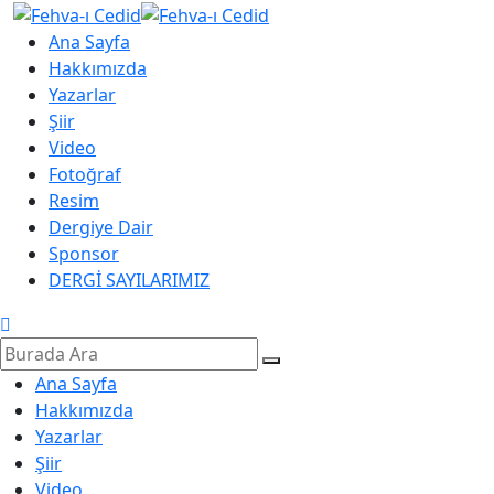
Ana Sayfa
Hakkımızda
Yazarlar
Şiir
Video
Fotoğraf
Resim
Dergiye Dair
Sponsor
DERGİ SAYILARIMIZ
Ana Sayfa
Hakkımızda
Yazarlar
Şiir
Video