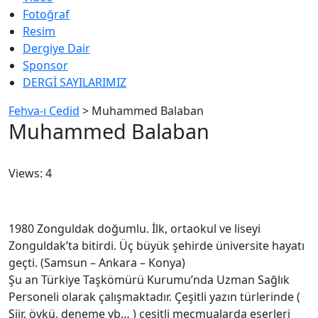
Fotoğraf
Resim
Dergiye Dair
Sponsor
DERGİ SAYILARIMIZ
Fehva-ı Cedid
>
Muhammed Balaban
Muhammed Balaban
Views: 4
1980 Zonguldak doğumlu. İlk, ortaokul ve liseyi
Zonguldak’ta bitirdi. Üç büyük şehirde üniversite hayatı
geçti. (Samsun – Ankara – Konya)
Şu an Türkiye Taşkömürü Kurumu’nda Uzman Sağlık
Personeli olarak çalışmaktadır. Çeşitli yazın türlerinde (
Şiir, öykü, deneme vb… ) çeşitli mecmualarda eserleri