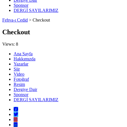
Dergiye Dair
Sponsor
DERGİ SAYILARIMIZ
Fehva-ı Cedid
>
Checkout
Checkout
Views: 8
Ana Sayfa
Hakkımızda
Yazarlar
Şiir
Video
Fotoğraf
Resim
Dergiye Dair
Sponsor
DERGİ SAYILARIMIZ