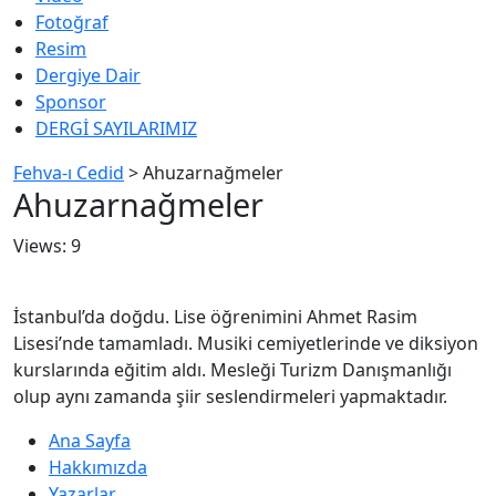
Fotoğraf
Resim
Dergiye Dair
Sponsor
DERGİ SAYILARIMIZ
Fehva-ı Cedid
>
Ahuzarnağmeler
Ahuzarnağmeler
Views: 9
İstanbul’da doğdu. Lise öğrenimini Ahmet Rasim
Lisesi’nde tamamladı. Musiki cemiyetlerinde ve diksiyon
kurslarında eğitim aldı. Mesleği Turizm Danışmanlığı
olup aynı zamanda şiir seslendirmeleri yapmaktadır.
Ana Sayfa
Hakkımızda
Yazarlar