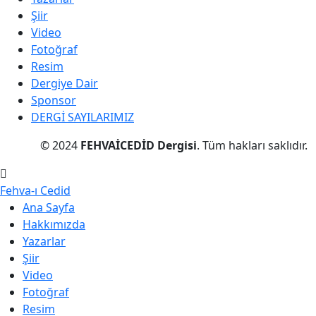
Şiir
Video
Fotoğraf
Resim
Dergiye Dair
Sponsor
DERGİ SAYILARIMIZ
© 2024
FEHVAİCEDİD Dergisi
. Tüm hakları saklıdır.
Fehva-ı Cedid
Ana Sayfa
Hakkımızda
Yazarlar
Şiir
Video
Fotoğraf
Resim