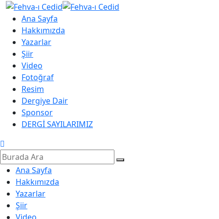
Ana Sayfa
Hakkımızda
Yazarlar
Şiir
Video
Fotoğraf
Resim
Dergiye Dair
Sponsor
DERGİ SAYILARIMIZ
Ana Sayfa
Hakkımızda
Yazarlar
Şiir
Video