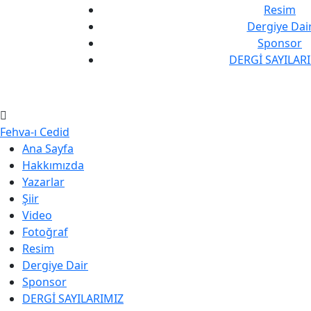
Resim
Dergiye Dai
Sponsor
DERGİ SAYILAR
Fehva-ı Cedid
Ana Sayfa
Hakkımızda
Yazarlar
Şiir
Video
Fotoğraf
Resim
Dergiye Dair
Sponsor
DERGİ SAYILARIMIZ