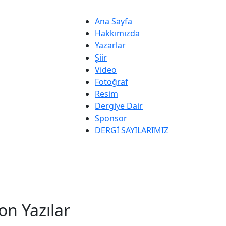
Ana Sayfa
Hakkımızda
Yazarlar
Şiir
Video
Fotoğraf
Resim
Dergiye Dair
Sponsor
DERGİ SAYILARIMIZ
on Yazılar