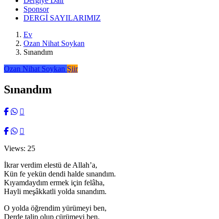
Dergiye Dair
Sponsor
DERGİ SAYILARIMIZ
Ev
Ozan Nihat Soykan
Sınandım
Ozan Nihat Soykan
Şiir
Sınandım
Views: 25
İkrar verdim elestü de Allah’a,
Kün fe yekün dendi halde sınandım.
Kıyamdaydım ermek için felâha,
Hayli meşâkkatli yolda sınandım.
O yolda öğrendim yürümeyi ben,
Derde talip olup çürümeyi ben,