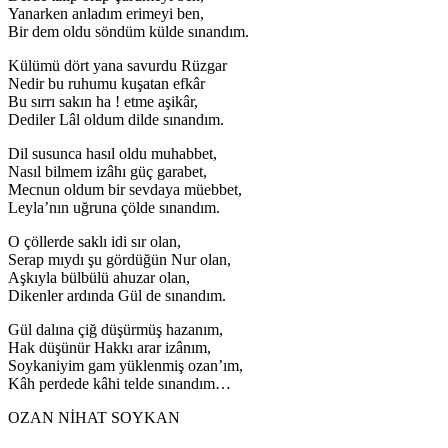
Yanarken anladım erimeyi ben,
Bir dem oldu söndüm külde sınandım.
Külümü dört yana savurdu Rüzgar
Nedir bu ruhumu kuşatan efkâr
Bu sırrı sakın ha ! etme aşikâr,
Dediler Lâl oldum dilde sınandım.
Dil susunca hasıl oldu muhabbet,
Nasıl bilmem izâhı güç garabet,
Mecnun oldum bir sevdaya müebbet,
Leyla’nın uğruna çölde sınandım.
O çöllerde saklı idi sır olan,
Serap mıydı şu gördüğün Nur olan,
Aşkıyla bülbülü ahuzar olan,
Dikenler ardında Gül de sınandım.
Gül dalına çiğ düşürmüş hazanım,
Hak düşünür Hakkı arar izânım,
Soykaniyim gam yüklenmiş ozan’ım,
Kâh perdede kâhi telde sınandım…
OZAN NİHAT SOYKAN