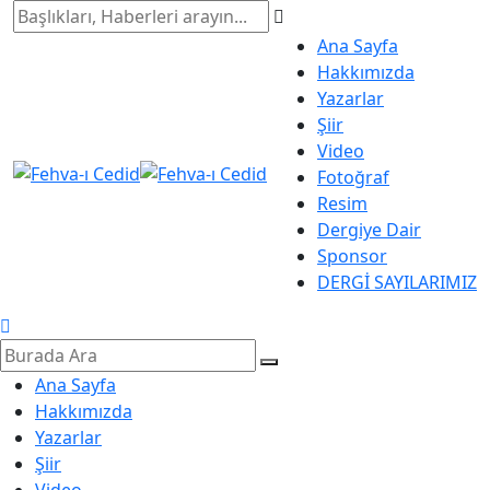
Ana Sayfa
Hakkımızda
Yazarlar
Şiir
Video
Fotoğraf
Resim
Dergiye Dair
Sponsor
DERGİ SAYILARIMIZ
Ana Sayfa
Hakkımızda
Yazarlar
Şiir