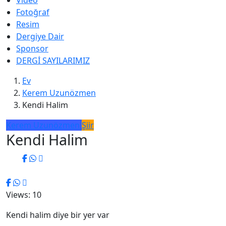
Video
Fotoğraf
Resim
Dergiye Dair
Sponsor
DERGİ SAYILARIMIZ
Ev
Kerem Uzunözmen
Kendi Halim
Kerem Uzunözmen
Şiir
Kendi Halim
Views: 10
Kendi halim diye bir yer var