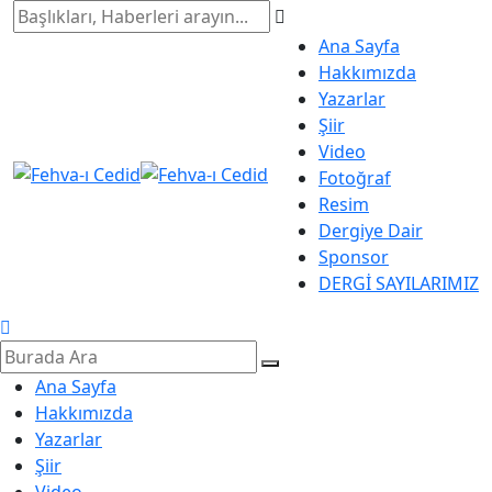
Ana Sayfa
Hakkımızda
Yazarlar
Şiir
Video
Fotoğraf
Resim
Dergiye Dair
Sponsor
DERGİ SAYILARIMIZ
Ana Sayfa
Hakkımızda
Yazarlar
Şiir