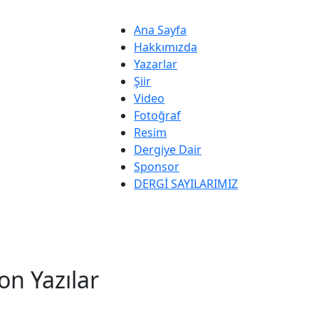
Ana Sayfa
Hakkımızda
Yazarlar
Şiir
Video
Fotoğraf
Resim
Dergiye Dair
Sponsor
DERGİ SAYILARIMIZ
on Yazılar