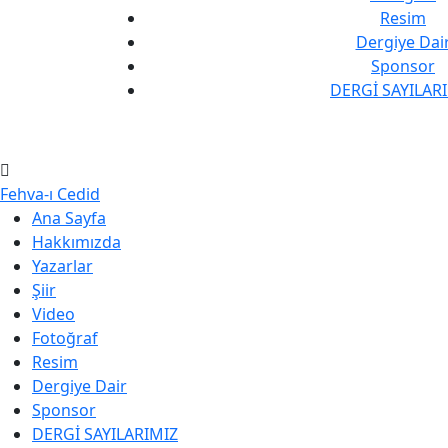
Resim
Dergiye Dai
Sponsor
DERGİ SAYILAR
Fehva-ı Cedid
Ana Sayfa
Hakkımızda
Yazarlar
Şiir
Video
Fotoğraf
Resim
Dergiye Dair
Sponsor
DERGİ SAYILARIMIZ