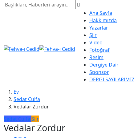
Ana Sayfa
Hakkımızda
Yazarlar
Şiir
Video
Fotoğraf
Resim
Dergiye Dair
Sponsor
DERGİ SAYILARIMIZ
Ev
Sedat Culfa
Vedalar Zordur
Sedat Culfa
Şiir
Vedalar Zordur