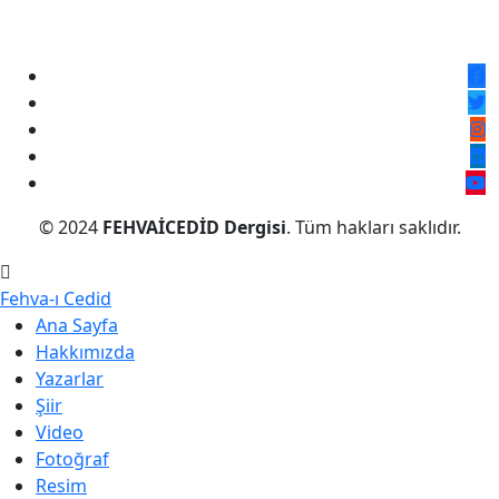
© 2024
FEHVAİCEDİD Dergisi
. Tüm hakları saklıdır.
Fehva-ı Cedid
Ana Sayfa
Hakkımızda
Yazarlar
Şiir
Video
Fotoğraf
Resim