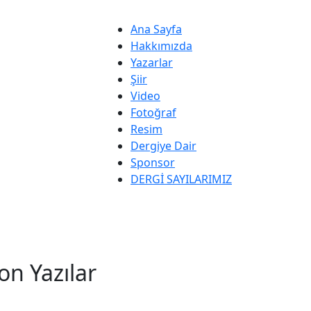
Ana Sayfa
Hakkımızda
Yazarlar
Şiir
Video
Fotoğraf
Resim
Dergiye Dair
Sponsor
DERGİ SAYILARIMIZ
on Yazılar