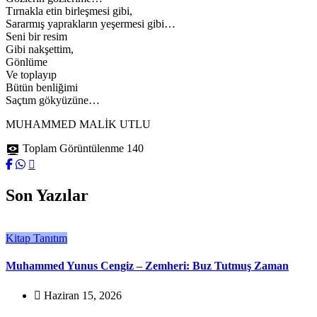
Tırnakla etin birleşmesi gibi,
Sararmış yaprakların yeşermesi gibi…
Seni bir resim
Gibi nakşettim,
Gönlüme
Ve toplayıp
Bütün benliğimi
Saçtım gökyüzüne…
MUHAMMED MALİK UTLU
Toplam Görüntülenme
140
Son Yazılar
Kitap Tanıtım
Muhammed Yunus Cengiz – Zemheri: Buz Tutmuş Zaman
Haziran 15, 2026