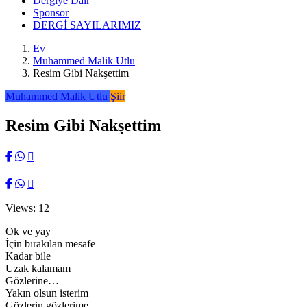
Dergiye Dair
Sponsor
DERGİ SAYILARIMIZ
Ev
Muhammed Malik Utlu
Resim Gibi Nakşettim
Muhammed Malik Utlu
Şiir
Resim Gibi Nakşettim
Views: 12
Ok ve yay
İçin bırakılan mesafe
Kadar bile
Uzak kalamam
Gözlerine…
Yakın olsun isterim
Gözlerin gözlerime…