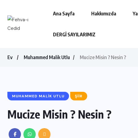
Ana Sayfa
Hakkımızda
Ya
DERGİ SAYILARIMIZ
Ev
Muhammed Malik Utlu
Mucize Misin ? Nesin ?
MUHAMMED MALIK UTLU
ŞIIR
Mucize Misin ? Nesin ?