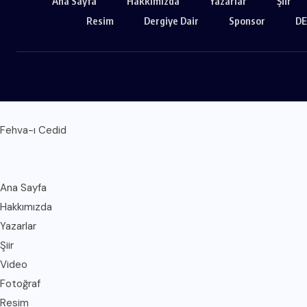
Ana Sayfa
Hakkımızda
Yazarlar
Şiir
Resim
Dergiye Dair
Sponsor
DE
Fehva-ı Cedid
Ana Sayfa
Hakkımızda
Yazarlar
Şiir
Video
Fotoğraf
Resim