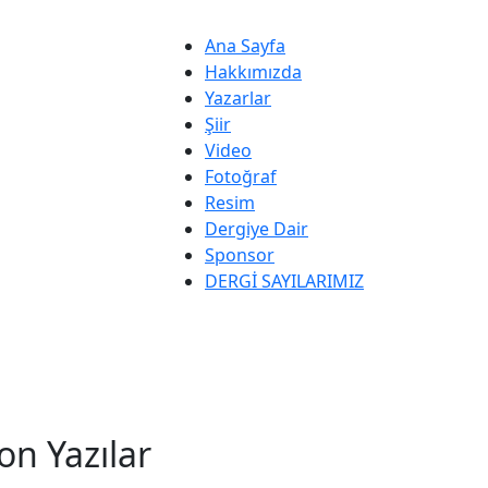
Ana Sayfa
Hakkımızda
Yazarlar
Şiir
Video
Fotoğraf
Resim
Dergiye Dair
Sponsor
DERGİ SAYILARIMIZ
on Yazılar