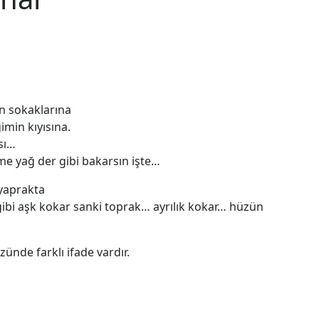
n sokaklarına
imin kıyısına.
sı…
ime yağ der gibi bakarsın işte…
yaprakta
z gibi aşk kokar sanki toprak… ayrılık kokar… hüzün
zünde farklı ifade vardır.