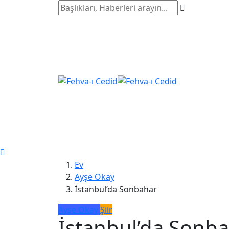
Ev
Ayşe Okay
İstanbul’da Sonbahar
Ayşe Okay
Şiir
İstanbul’da Sonb