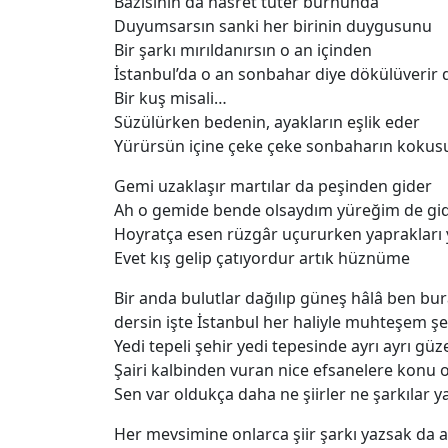
Bazısının da hasret tüter burnunda
Duyumsarsın sanki her birinin duygusunu
Bir şarkı mırıldanırsın o an içinden
İstanbul’da o an sonbahar diye dökülüverir 
Bir kuş misali…
Süzülürken bedenin, ayakların eşlik eder
Yürürsün içine çeke çeke sonbaharın koku
Gemi uzaklaşır martılar da peşinden gider
Ah o gemide bende olsaydım yüreğim de gid
Hoyratça esen rüzgâr uçururken yapraklar
Evet kış gelip çatıyordur artık hüznüme
Bir anda bulutlar dağılıp güneş hâlâ ben bur
dersin işte İstanbul her haliyle muhteşem ş
Yedi tepeli şehir yedi tepesinde ayrı ayrı güze
Şairi kalbinden vuran nice efsanelere konu o
Sen var oldukça daha ne şiirler ne şarkılar ya
Her mevsimine onlarca şiir şarkı yazsak da 