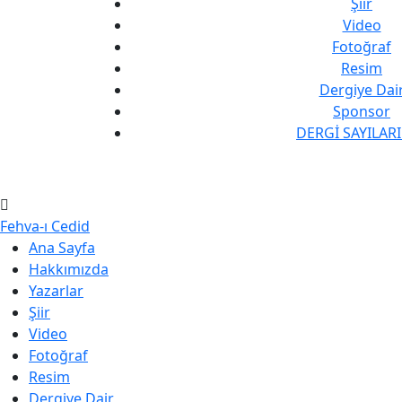
Şiir
Video
Fotoğraf
Resim
Dergiye Dai
Sponsor
DERGİ SAYILAR
Fehva-ı Cedid
Ana Sayfa
Hakkımızda
Yazarlar
Şiir
Video
Fotoğraf
Resim
Dergiye Dair