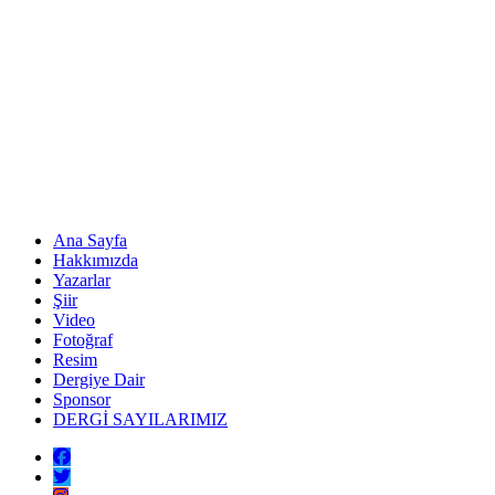
Ana Sayfa
Hakkımızda
Yazarlar
Şiir
Video
Fotoğraf
Resim
Dergiye Dair
Sponsor
DERGİ SAYILARIMIZ