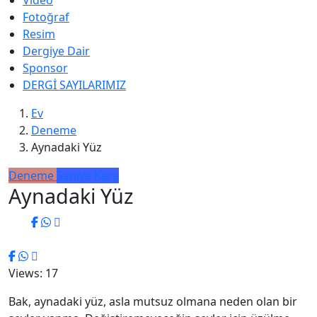
Video
Fotoğraf
Resim
Dergiye Dair
Sponsor
DERGİ SAYILARIMIZ
Ev
Deneme
Aynadaki Yüz
Deneme
Saniye Kara
Aynadaki Yüz
Views: 17
Bak, aynadaki yüz, asla mutsuz olmana neden olan bir