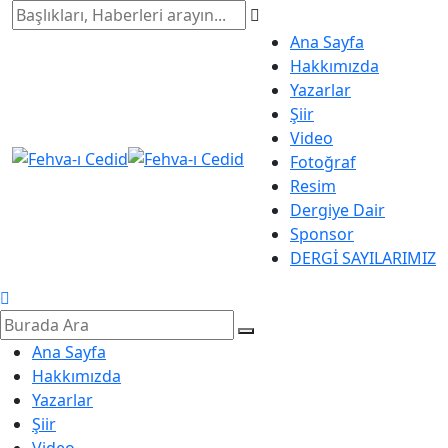
Ana Sayfa
Hakkımızda
Yazarlar
Şiir
Video
Fotoğraf
Resim
Dergiye Dair
Sponsor
DERGİ SAYILARIMIZ
Ana Sayfa
Hakkımızda
Yazarlar
Şiir