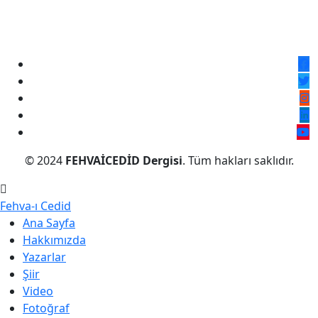
© 2024
FEHVAİCEDİD Dergisi
. Tüm hakları saklıdır.
Fehva-ı Cedid
Ana Sayfa
Hakkımızda
Yazarlar
Şiir
Video
Fotoğraf