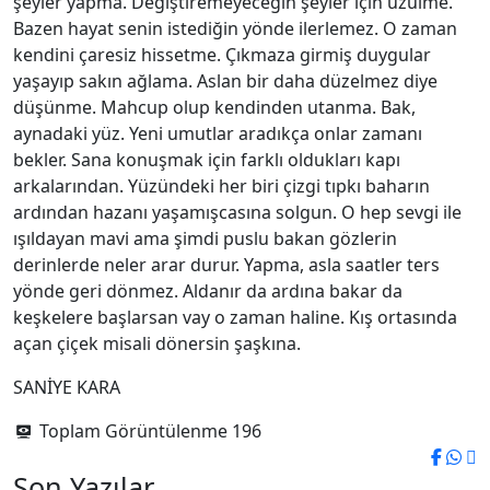
şeyler yapma. Değiştiremeyeceğin şeyler için üzülme.
Bazen hayat senin istediğin yönde ilerlemez. O zaman
kendini çaresiz hissetme. Çıkmaza girmiş duygular
yaşayıp sakın ağlama. Aslan bir daha düzelmez diye
düşünme. Mahcup olup kendinden utanma. Bak,
aynadaki yüz. Yeni umutlar aradıkça onlar zamanı
bekler. Sana konuşmak için farklı oldukları kapı
arkalarından. Yüzündeki her biri çizgi tıpkı baharın
ardından hazanı yaşamışcasına solgun. O hep sevgi ile
ışıldayan mavi ama şimdi puslu bakan gözlerin
derinlerde neler arar durur. Yapma, asla saatler ters
yönde geri dönmez. Aldanır da ardına bakar da
keşkelere başlarsan vay o zaman haline. Kış ortasında
açan çiçek misali dönersin şaşkına.
SANİYE KARA
Toplam Görüntülenme
196
Son Yazılar