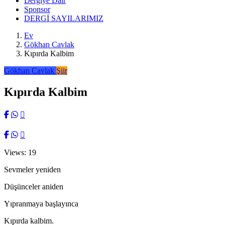
Dergiye Dair
Sponsor
DERGİ SAYILARIMIZ
Ev
Gökhan Cavlak
Kıpırda Kalbim
Gökhan Cavlak
Şiir
Kıpırda Kalbim
Views: 19
Sevmeler yeniden
Düşünceler aniden
Yıpranmaya başlayınca
Kıpırda kalbim.