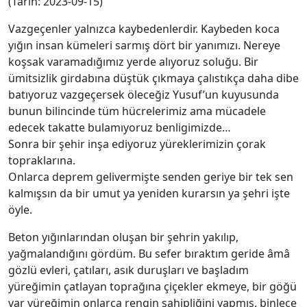
(Tarih: 2023-09-15)
Vazgeçenler yalnızca kaybedenlerdir. Kaybeden koca
yığın insan kümeleri sarmış dört bir yanımızı. Nereye
koşsak varamadığımız yerde alıyoruz soluğu. Bir
ümitsizlik girdabına düştük çıkmaya çalıstıkça daha dibe
batıyoruz vazgeçersek öleceğiz Yusuf’un kuyusunda
bunun bilincinde tüm hücrelerimiz ama mücadele
edecek takatte bulamıyoruz benligimizde…
Sonra bir şehir inşa ediyoruz yüreklerimizin çorak
topraklarına.
Onlarca deprem gelivermişte senden geriye bir tek sen
kalmışsın da bir umut ya yeniden kurarsın ya şehri işte
öyle.
Beton yığınlarından oluşan bir şehrin yakılıp,
yağmalandığını gördüm. Bu sefer bıraktım geride âmâ
gözlü evleri, çatıları, asık duruşları ve başladım
yüreğimin çatlayan toprağına çiçekler ekmeye, bir göğü
var yüreğimin onlarca rengin sahipliğini yapmış, binlece