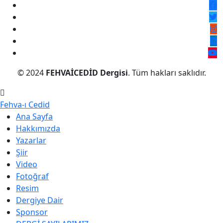
© 2024
FEHVAİCEDİD Dergisi
. Tüm hakları saklıdır.
Fehva-ı Cedid
Ana Sayfa
Hakkımızda
Yazarlar
Şiir
Video
Fotoğraf
Resim
Dergiye Dair
Sponsor