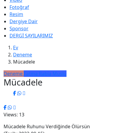
Video
Fotoğraf
Resim
Dergiye Dair
Sponsor
DERGİ SAYILARIMIZ
Ev
Deneme
Mücadele
Deneme
Fatma Rabia Muslu
Mücadele
Views: 13
Mücadele Ruhunu Verdiğinde Ölürsün