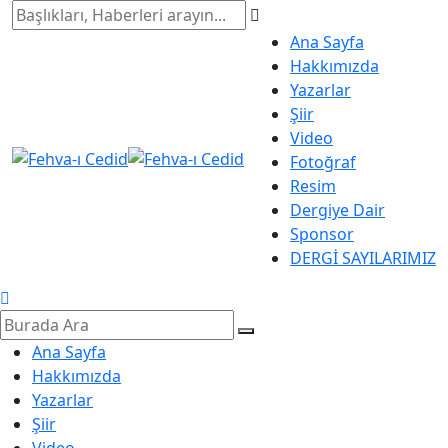
Ana Sayfa
Hakkımızda
Yazarlar
Şiir
Video
Fotoğraf
Resim
Dergiye Dair
Sponsor
DERGİ SAYILARIMIZ
Ana Sayfa
Hakkımızda
Yazarlar
Şiir